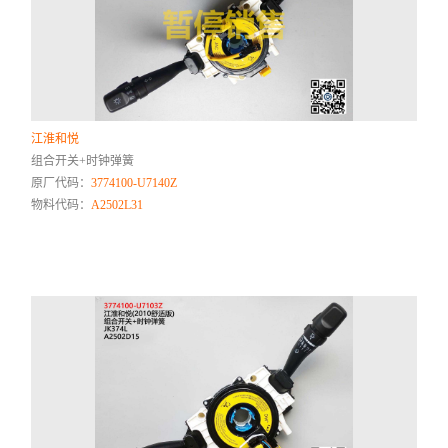
江淮和悦
组合开关+时钟弹簧
原厂代码：
3774100-U7140Z
物料代码：
A2502L31