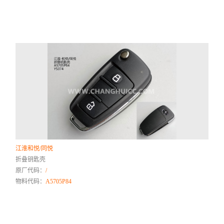
江淮和悦/同悦
折叠钥匙壳
原厂代码：
/
物料代码：
A5705P84