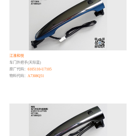
江淮和悦
车门外把手(天际蓝)
原厂代码：
6105110-U7105
物料代码：
A7308Q51