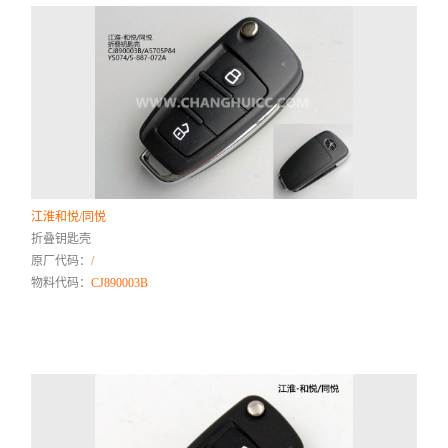
江淮和悦/同悦
折叠钥匙壳
原厂代码：
/
物料代码：
CJ890003B