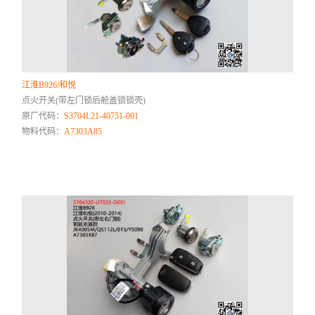
江淮B926/和悦
点火开关(带左门锁后舱盖锁锁壳)
原厂代码：
S3704L21-40751-001
物料代码：
A7303A85