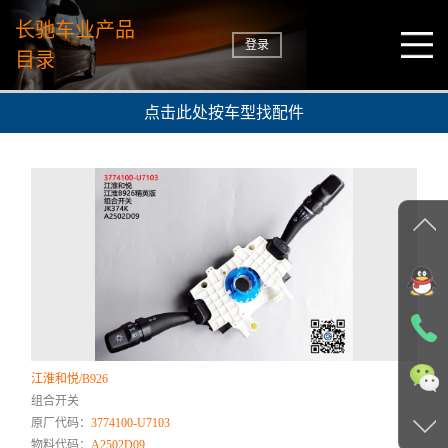
长驰车业产品
登录
目录
点击此处按车型找配件
江淮和悦/B926
组合开关
原厂代码：
3774100-U7103
物料代码：
A2502D09