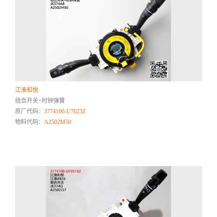
江淮和悦
组合开关+时钟弹簧
原厂代码：
3774100-U7023Z
物料代码：
A2502M50