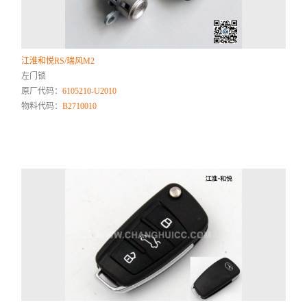
江淮和悦RS/瑞风M2
左门锁
原厂代码：
6105210-U2010
物料代码：
B2710010