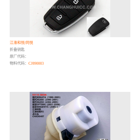
江淮和悦/同悦
折叠钥匙
原厂代码：
物料代码：
CJ890003