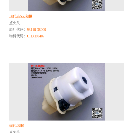
现代/起亚/和悦
点火头
原厂代码：
93110-38000
物料代码：
CHXD0407
现代/和悦
点火头