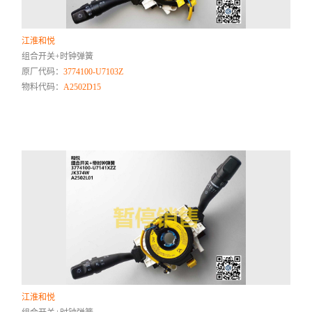
江淮和悦
组合开关+时钟弹簧
原厂代码：
3774100-U7103Z
物料代码：
A2502D15
江淮和悦