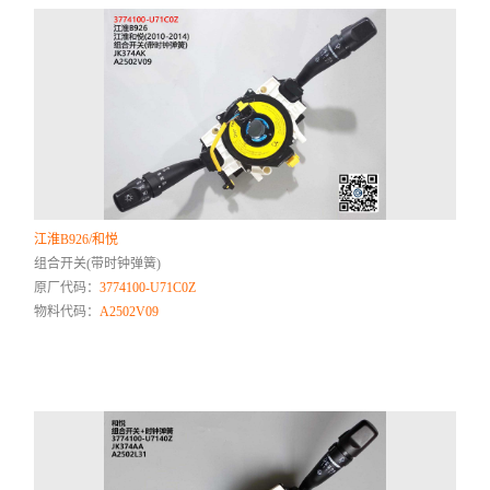
江淮B926/和悦
组合开关(带时钟弹簧)
原厂代码：
3774100-U71C0Z
物料代码：
A2502V09