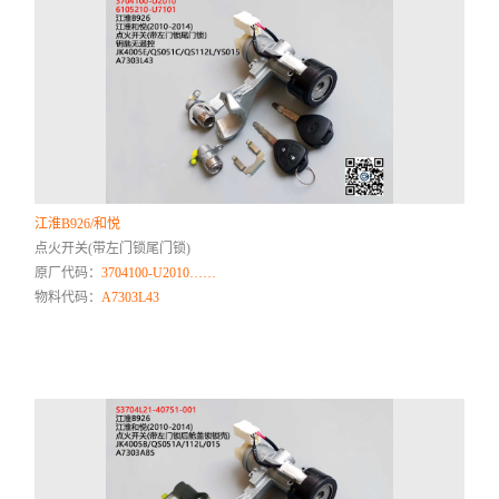
江淮B926/和悦
点火开关(带左门锁尾门锁)
原厂代码：
3704100-U2010……
物料代码：
A7303L43