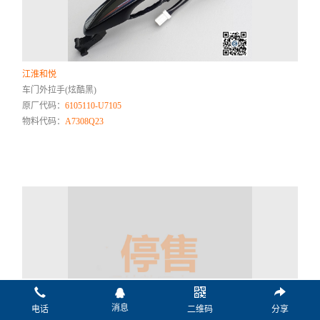
江淮和悦
车门外拉手(炫酷黑)
原厂代码：
6105110-U7105
物料代码：
A7308Q23
消息
电话
二维码
分享