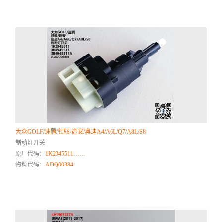
大众GOLF/速腾/领驭/途安/奥迪A4/A6L/Q7/A8L/S8
制动灯开关
原厂代码：
1K2945511……
物料代码：
ADQ00384