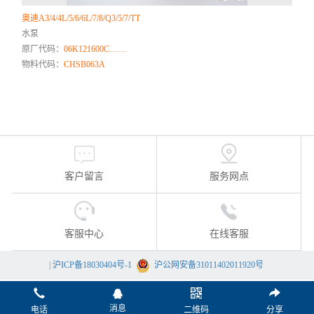
奥迪A3/4/4L/5/6/6L/7/8/Q3/5/7/TT
水泵
原厂代码：
06K121600C……
物料代码：
CHSB063A
客户留言
服务网点
客服中心
在线客服
|
沪ICP备18030404号-1
沪公网安备31011402011920号
消息
电话
二维码
分享