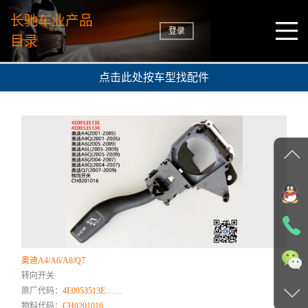
长驰车业产品
登录
目录
点击此处按车型找配件
奥迪A4/A6/A8/Q7
转向开关
原厂代码：
4E0953513E……
物料代码：
CH0201016