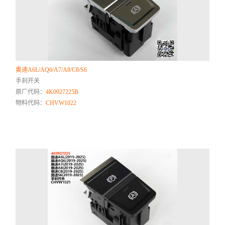
奥迪A6L/AQ6/A7/A8/C8/S6
手刹开关
原厂代码：
4K0927225B
物料代码：
CHVW1022