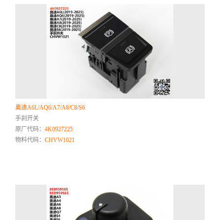
奥迪A6L/AQ6/A7/A8/C8/S6
手刹开关
原厂代码：
4K0927225
物料代码：
CHVW1021