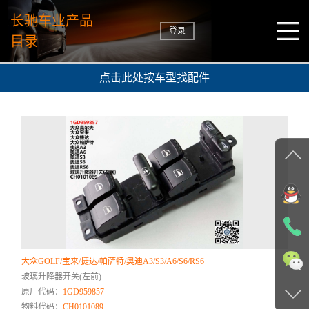
长驰车业产品
登录
目录
点击此处按车型找配件
大众GOLF/宝来/捷达/帕萨特/奥迪A3/S3/A6/S6/RS6
玻璃升降器开关(左前)
原厂代码：
1GD959857
物料代码：
CH0101089