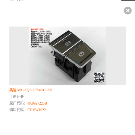
奥迪A6L/AQ6/A7/A8/C8/S6
手刹开关
原厂代码：
4K0927225B
物料代码：
CHVW1022