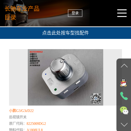
长驰车业产品
登录
目录
点击此处按车型找配件
小鹏G3/G3i/D22
后视镜开关
原厂代码：
8225009DG2
物料代码：
A1808UL8