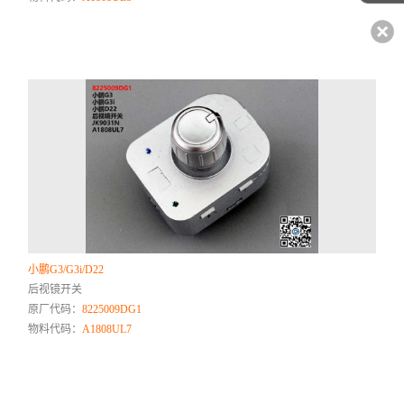
小鹏G3/G3i/D22
后视镜开关
原厂代码：
8225009DG1
物料代码：
A1808UL7