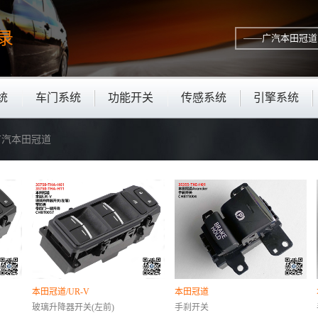
录
统
车门系统
功能开关
传感系统
引擎系统
—广汽本田冠道
本田冠道/UR-V
本田冠道
玻璃升降器开关(左前)
手刹开关