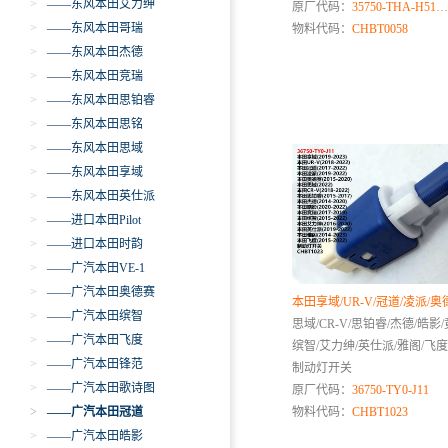
>
——东风本田艾力绅
原厂代码：
35750-THA-H51
>
——东风本田哥瑞
物料代码：
CHBT0058
>
——东风本田杰德
>
——东风本田竞瑞
>
——东风本田思铂睿
>
——东风本田思铭
>
——东风本田思域
>
——东风本田享域
>
——东风本田英仕派
>
——进口本田Pilot
>
——进口本田时韵
>
——广汽本田VE-1
>
——广汽本田奥德赛
本田享域/UR-V/冠道/凌派/奥
>
——广汽本田缤智
思域/CR-V/思铂睿/杰德/皓影/
>
——广汽本田飞度
缤智/艾力绅/英仕派/雅阁/飞度
>
——广汽本田锋范
制动灯开关
>
——广汽本田歌诗图
原厂代码：
36750-TY0-J11
>
——广汽本田冠道
物料代码：
CHBT1023
>
——广汽本田皓影