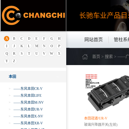
A
奥迪
长驰车业产品
目
安凯
埃安
B
A
B
C
D
E
F
G
H
网站首页
管柱系
北京
I
J
K
L
M
N
O
P
保时捷
Q
R
S
T
U
V
W
X
首页 > 搜索 > —
别克
Y
Z
本田
本田
>
——东风本田CR-V
>
——东风本田LIFE
>
——东风本田M-NV
>
——东风本田UR-V
>
——东风本田X-NV
本田冠道/UR-V
>
——东风本田XR-V
玻璃升降器开关(左前)