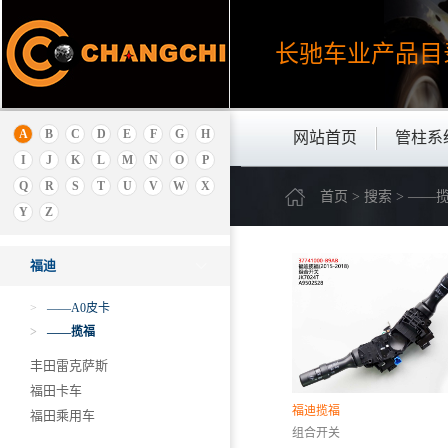
大通
长驰车业产品
目
道达
E
F
A
B
C
D
E
F
G
H
网站首页
管柱系
丰田
I
J
K
L
M
N
O
P
飞碟
Q
R
S
T
U
V
W
X
首页 > 搜索 > ——
福特
Y
Z
福迪
福迪
>
——A0皮卡
>
——揽福
丰田雷克萨斯
福田卡车
福迪揽福
福田乘用车
组合开关