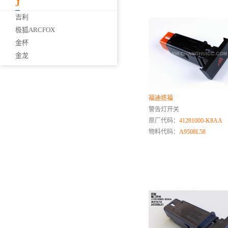
J
吉利
极狐ARCFOX
金杯
金龙
金旅
解放
江西五十铃
福迪揽福
江铃乘用车
警告灯开关
江淮商用车
原厂代码：
41281000-K8AA
江淮乘用车
物料代码：
A9508L58
江铃商用车
K
卡特彼勒
凯迪拉克
L
联合卡车