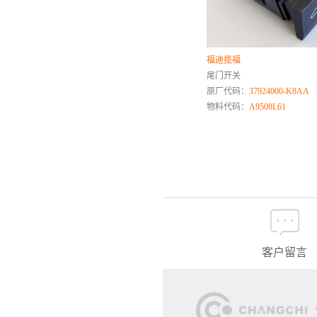
路虎
柳工
雷诺
福迪揽福
铃木
尾门开关
陆风
原厂代码：
37924000-K8AA
理想
物料代码：
A9508L61
凌河
零跑
M
马自达
名爵
N
客户留言
O
欧朗
欧宝