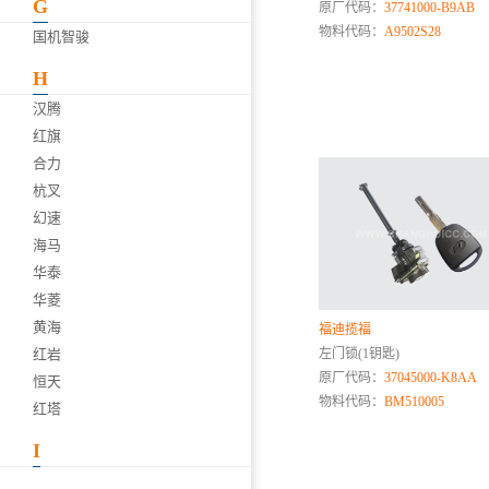
G
原厂代码：
37741000-B9AB
物料代码：
A9502S28
国机智骏
H
汉腾
红旗
合力
杭叉
幻速
海马
华泰
华菱
黄海
福迪揽福
红岩
左门锁(1钥匙)
原厂代码：
37045000-K8AA
恒天
物料代码：
BM510005
红塔
I