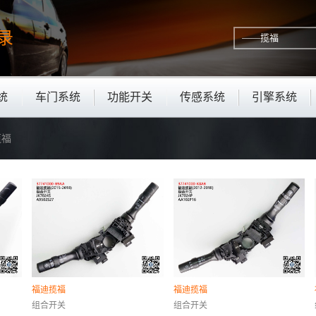
录
统
车门系统
功能开关
传感系统
引擎系统
揽福
福迪揽福
福迪揽福
组合开关
组合开关