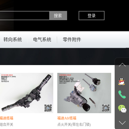
登录
转向系统
电气系统
零件附件
福迪揽福
福迪A0/揽福
组合开关
点火开关(带左右门锁)