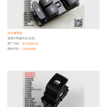
大众/斯柯达
玻璃升降器开关(左前)
原厂代码：
5GG959857B……
物料代码：
CH0101008