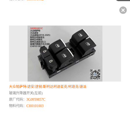
大众帕萨特/途安/途锐/斯柯达柯迪亚克/柯珞克/速派
玻璃升降器开关(左前)
原厂代码：
3G0959857C
物料代码：
CH0101003