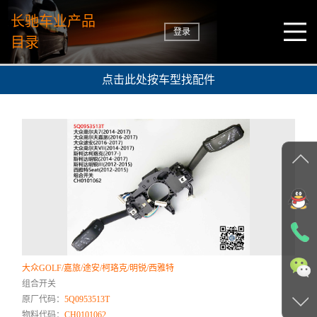
长驰车业产品
登录
目录
点击此处按车型找配件
大众GOLF/嘉旅/途安/柯珞克/明锐/西雅特
组合开关
原厂代码：
5Q0953513T
物料代码：
CH0101062