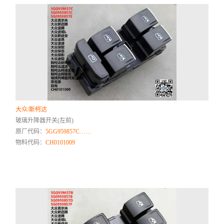
大众/斯柯达
玻璃升降器开关(左前)
原厂代码：
5GG959857C……
物料代码：
CH0101009