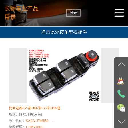
长驰车业产品
登录
目录
点击此处按车型找配件
比亚迪秦EV/秦DM/宋EV/宋DM/唐
玻璃升降器开关(左前)
原厂代码：
SAEA-3746050……
物料代码：
CHBYD023