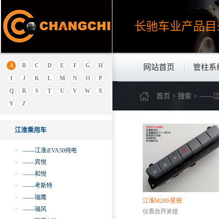
吉利
极狐ARCFOX
长驰车业产品
目
金杯
金龙
金旅
解放
A
B
C
D
E
F
G
H
网站首页
管柱系
江西五十铃
I
J
K
L
M
N
O
P
江铃乘用车
Q
R
S
T
U
V
W
X
首页 > 搜索 > —
江淮商用车
Y
Z
江淮乘用车
江淮乘用车
>
——江淮iEVA50纯电
>
——宾悦
>
——和悦
>
——考斯特
>
——瑞鹰
江淮M209/星锐
>
——瑞风
仪表台开关组