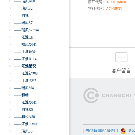
>
——瑞风A60
原厂代码：
3709010-R001
>
——瑞风S2
物料代码：
A7408F33
>
——同悦
>
——瑞风S7
>
——瑞风S2mini
>
——江淮CII
>
——振风X041
>
——江淮瑞铃
>
——江淮B114
>
——江淮星锐
客户留言
>
——江淮钇为3
>
——江淮iEV7
>
——瑞风M4
>
——和畅
>
——江淮X041
>
——同悦RS
>
——和悦A30
>
——江淮iEV6E
|
沪ICP备18030404号-1
沪公网
>
——瑞风S3