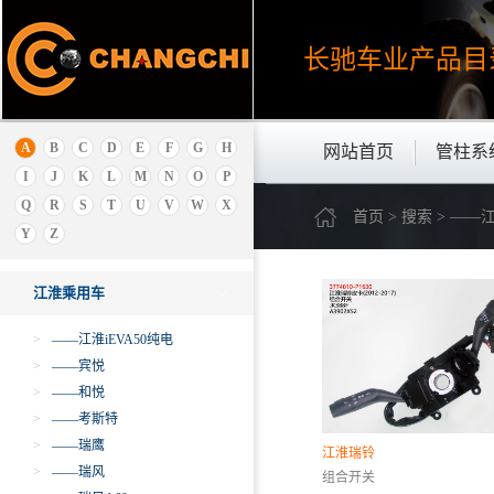
吉利
极狐ARCFOX
长驰车业产品
目
金杯
金龙
金旅
解放
A
B
C
D
E
F
G
H
网站首页
管柱系
江西五十铃
I
J
K
L
M
N
O
P
江铃乘用车
Q
R
S
T
U
V
W
X
首页 > 搜索 > —
江淮商用车
Y
Z
江淮乘用车
江淮乘用车
>
——江淮iEVA50纯电
>
——宾悦
>
——和悦
>
——考斯特
>
——瑞鹰
江淮瑞铃
>
——瑞风
组合开关