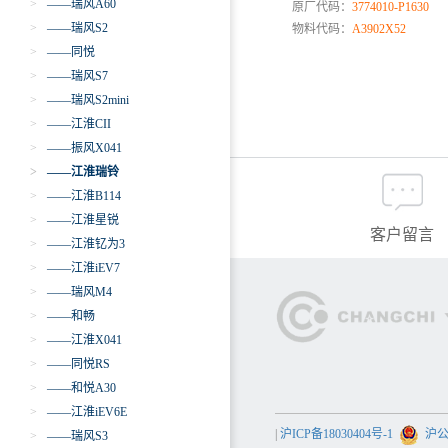
>
——瑞风A60
原厂代码：
3774010-P1630
>
——瑞风S2
物料代码：
A3902X52
>
——同悦
>
——瑞风S7
>
——瑞风S2mini
>
——江淮CII
>
——振风X041
>
——江淮瑞铃
>
——江淮B114
>
——江淮星锐
客户留言
>
——江淮钇为3
>
——江淮iEV7
>
——瑞风M4
>
——和畅
>
——江淮X041
>
——同悦RS
>
——和悦A30
>
——江淮iEV6E
|
沪ICP备18030404号-1
沪公网
>
——瑞风S3