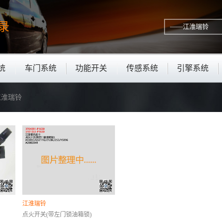
录
统
车门系统
功能开关
传感系统
引擎系统
—江淮瑞铃
江淮瑞铃
点火开关(带左门锁油箱锁)