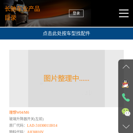
长驰车业产品
登录
目录
点击此处按车型找配件
理想W04/M6
玻璃升降器开关(左前)
原厂代码：
LAD-51030011IH14
物料代码：
AH30810V