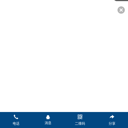
*姓名：
*电话：
传真：
微信：
Q Q：
邮箱：
*留言：
消息
电话
二维码
分享