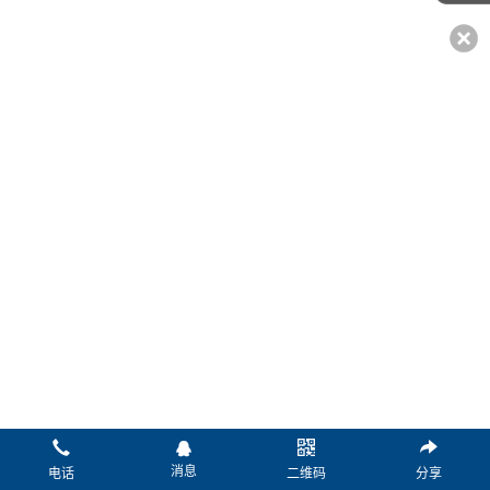
*姓名：
*电话：
传真：
微信：
Q Q：
邮箱：
*留言：
消息
电话
二维码
分享