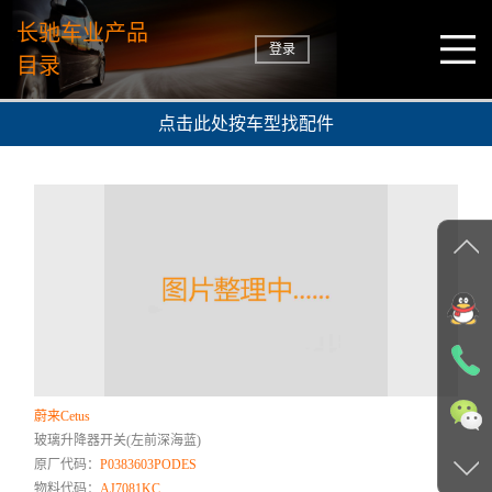
长驰车业产品
登录
目录
点击此处按车型找配件
蔚来Cetus
玻璃升降器开关(左前深海蓝)
原厂代码：
P0383603PODES
物料代码：
AJ7081KC