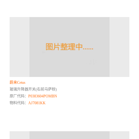
蔚来Cetus
玻璃升降器开关(右前马萨棕)
原厂代码：
P0383604POMBN
物料代码：
AJ7081KK