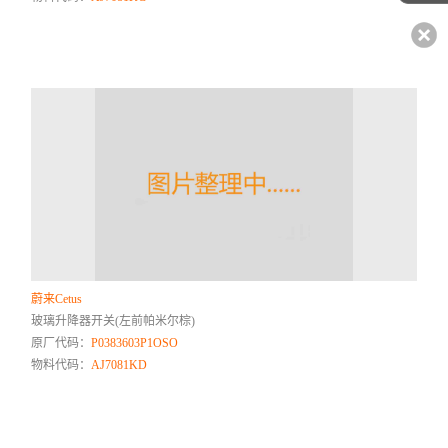
蔚来Cetus
玻璃升降器开关(左前帕米尔棕)
原厂代码：
P0383603P1OSO
物料代码：
AJ7081KD