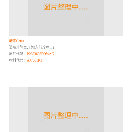
蔚来Cetus
玻璃升降器开关(左前珍珠贝)
原厂代码：
P0383603POWAG
物料代码：
AJ7081KF