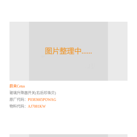
蔚来Cetus
玻璃升降器开关(右后珍珠贝)
原厂代码：
P0383605POWAG
物料代码：
AJ7081KW