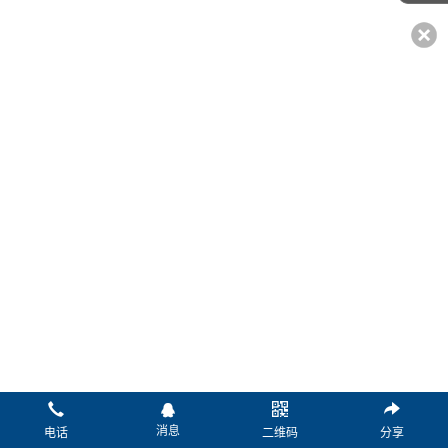
*姓名：
*电话：
传真：
微信：
Q Q：
邮箱：
*留言：
消息
电话
二维码
分享