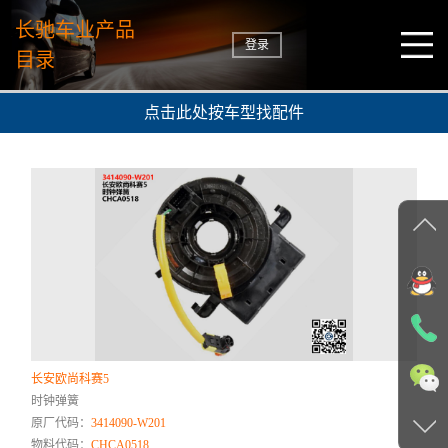
长驰车业产品
登录
目录
点击此处按车型找配件
长安欧尚科赛5
时钟弹簧
原厂代码：
3414090-W201
物料代码：
CHCA0518