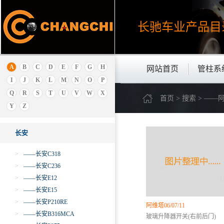
奔腾
奔驰
长驰车业产品
目
比速
比亚迪
标致.雪铁龙
A
B
C
D
E
F
G
H
网站首页
管柱系
北京重卡
I
J
K
L
M
N
O
P
C
Q
R
S
T
U
V
W
X
首页 > 搜索 > ——
长江EV
Y
Z
长安
长安
>
——长安C318
>
——长安C236
>
——长安E12
>
——长安E15
>
——长安P210RE
阿维塔06/07/11
>
——长安B316MCA
玻璃升降器开关(右前后门)