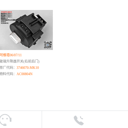
阿维塔06/07/11
玻璃升降器开关(右前后门)
原厂代码：
3746070-MK10
物料代码：
AC00804N