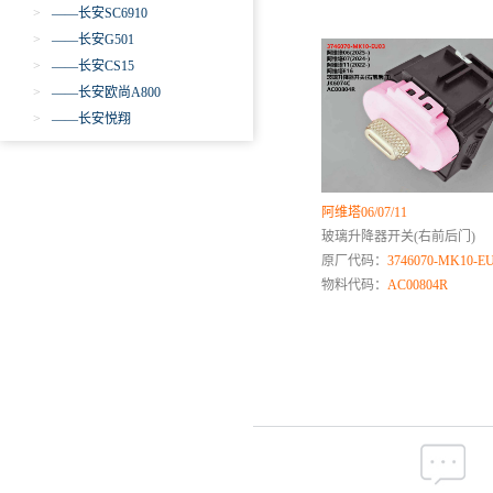
>
——长安SC6910
>
——长安G501
>
——长安CS15
>
——长安欧尚A800
>
——长安悦翔
>
——长安逸动DT
>
——长安凌轩
>
——长安CS35
阿维塔06/07/11
>
——长安CS35 PLUS
玻璃升降器开关(右前后门)
>
——长安CS55
原厂代码：
3746070-MK10-E
>
——长安睿骋CC
物料代码：
AC00804R
>
——长安逸动
>
——长安科尚
>
——长安CS75
>
——长安CS95
>
——长安奔奔
>
——长安铃木雨燕
>
——长安铃木天语尚悦
>
——长安铃木奥拓