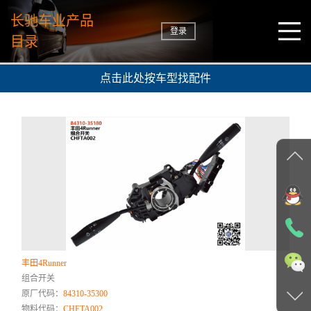
长驰车业产品
登录
目录
点击此处按车型找配件
丰田4Runner
组合开关
原厂代码：
84310-35300
物料代码：
CHFTA002