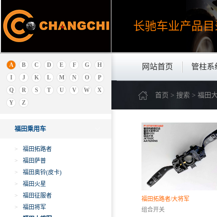
E
长驰车业产品
目
F
丰田
飞碟
福特
A
B
C
D
E
F
G
H
网站首页
管柱系
福迪
I
J
K
L
M
N
O
P
丰田雷克萨斯
Q
R
S
T
U
V
W
X
首页 > 搜索 > 福田
福田卡车
Y
Z
福田乘用车
福田乘用车
>
福田拓路者
>
福田萨普
>
福田奥铃(皮卡)
>
福田火星
>
福田征服者
福田拓路者/大将军
>
福田将军
组合开关