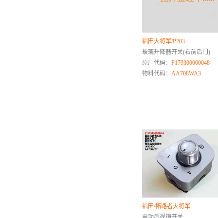
解放
江西五十铃
江铃乘用车
福田大将军/P203
江淮商用车
玻璃升降器开关(右前后门)
江淮乘用车
原厂代码：
P179300000048
江铃商用车
物料代码：
AA708WA3
K
卡特彼勒
凯迪拉克
L
联合卡车
路虎
柳工
雷诺
铃木
福田/拓路者大将军
陆风
电动后视镜开关