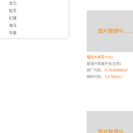
合力
杭叉
幻速
海马
华泰
华菱
黄海
红岩
福田大将军/P203
恒天
玻璃升降器开关(左前)
红塔
原厂代码：
P179300000047
物料代码：
AA708WA2
I
J
吉利
极狐ARCFOX
金杯
金龙
金旅