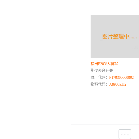
骐铃
R
日产
荣威
日野
S
山推
福田P203/大将军
三一重工
副仪表台开关
森雅
原厂代码：
P179300000092
陕汽
物料代码：
A8908ZU2
斯柯达
速达
思皓
深蓝
三菱
T