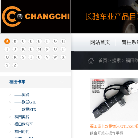
E
长驰车业产品
目
F
丰田
飞碟
A
B
C
D
E
F
G
H
网站首页
管柱系
福特
I
J
K
L
M
N
O
P
福迪
Q
R
S
T
U
V
W
X
首页 > 搜索 > 福田
丰田雷克萨斯
Y
Z
福田卡车
福田卡车
>
——奥铃
>
——欧曼GTL
>
——欧曼ETX
>
福田奥铃
>
福田欧马可
福田重卡欧曼银河/GTL/EST/
>
福田时代
组合开关左操作手柄