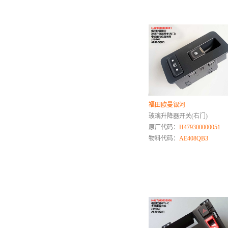
奇瑞
起亚
庆铃
骐铃
R
日产
荣威
日野
福田欧曼银河
玻璃升降器开关(右门)
S
原厂代码：
H479300000051
山推
物料代码：
AE408QB3
三一重工
森雅
陕汽
斯柯达
速达
思皓
深蓝