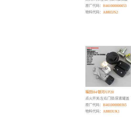
雷诺
原厂代码：
H461000000053
铃木
物料代码：
A8803JS2
陆风
理想
凌河
零跑
M
马自达
名爵
N
O
福田H4/银河/UP20
欧朗
点火开关/左右门锁/尿素罐盖
欧宝
原厂代码：
H461000000365
物料代码：
A8803UK1
P
Q