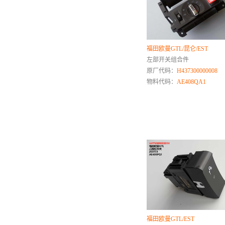
三菱
T
天津一汽
福田欧曼GTL/昆仑/EST
U
左部开关组合件
原厂代码：
H437300000008
V
物料代码：
AE408QA1
W
沃尔沃
五菱
蔚来
威旺
五十铃
X
徐工
厦工
福田欧曼GTL/EST
西雅特