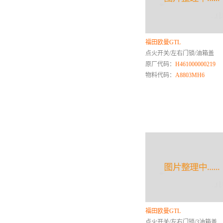
金杯
金龙
金旅
福田欧曼GTL
解放
点火开关/左右门锁/油箱盖
江西五十铃
原厂代码：
H461000000219
江铃乘用车
物料代码：
A8803MH6
江淮商用车
江淮乘用车
江铃商用车
K
卡特彼勒
凯迪拉克
L
联合卡车
路虎
福田欧曼GTL
柳工
点火开关/左右门锁/3油箱盖