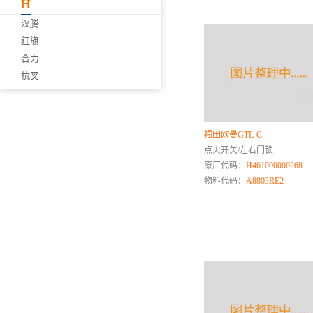
H
汉腾
红旗
合力
杭叉
幻速
海马
华泰
福田欧曼GTL-C
华菱
点火开关/左右门锁
黄海
原厂代码：
H461000000268
红岩
物料代码：
A8803RE2
恒天
红塔
I
J
吉利
极狐ARCFOX