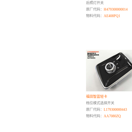
后照灯开关
现代
原厂代码：
H479300000014
小鹏
物料代码：
AE408PQ1
雪佛兰
Y
野马
依维柯
Z
中国重汽
中兴
众泰
智己
福田智蓝轻卡
中华
档位模式选择开关
智界
原厂代码：
L179300000443
物料代码：
AA7080ZQ