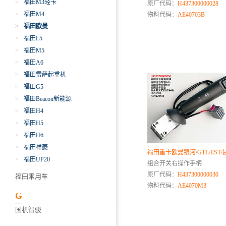
>
福田M3轻卡
原厂代码：
H437300000028
>
福田M4
物料代码：
AE40703B
>
福田欧曼
>
福田L5
>
福田M5
>
福田A6
>
福田雷萨起重机
>
福田G5
>
福田Beacon新能源
>
福田H4
>
福田H5
>
福田H6
>
福田祥菱
福田重卡欧曼银河/GTL/EST/
>
福田UP20
组合开关右操作手柄
原厂代码：
H437300000030
福田乘用车
物料代码：
AE4070M3
G
国机智骏