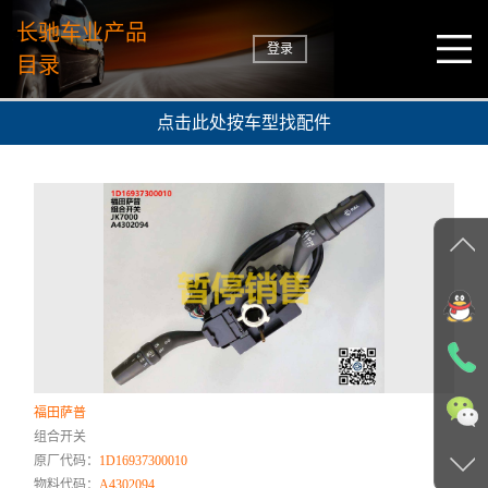
长驰车业产品
登录
目录
点击此处按车型找配件
福田萨普
组合开关
原厂代码：
1D16937300010
物料代码：
A4302094