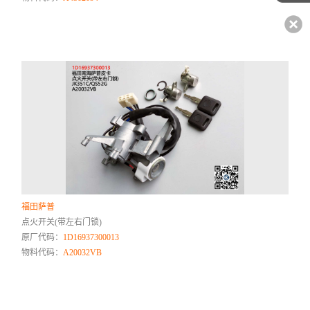
福田萨普
点火开关(带左右门锁)
原厂代码：
1D16937300013
物料代码：
A20032VB