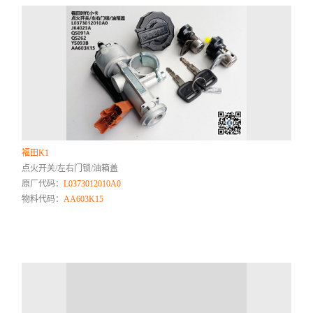
福田K1
点火开关/左右门锁/油箱盖
原厂代码：
L0373012010A0
物料代码：
AA603K15