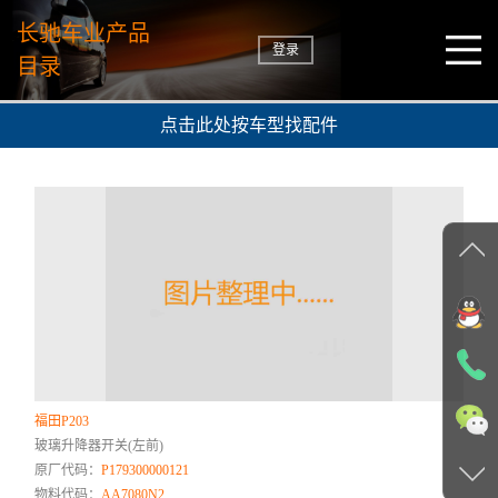
长驰车业产品
登录
目录
点击此处按车型找配件
福田P203
玻璃升降器开关(左前)
原厂代码：
P179300000121
物料代码：
AA7080N2