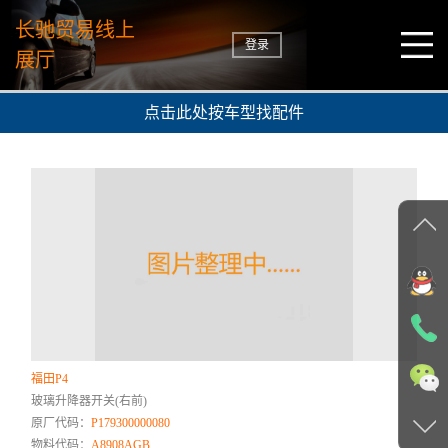
长驰贸易线上
登录
展厅
点击此处按车型找配件
福田P4
玻璃升降器开关(右前)
原厂代码：
P179300000080
物料代码：
A8908AGB