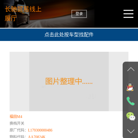
长驰贸易线上
登录
展厅
点击此处按车型找配件
福田M4
换档开关
原厂代码：
L179300000486
物料代码：
AA70824K