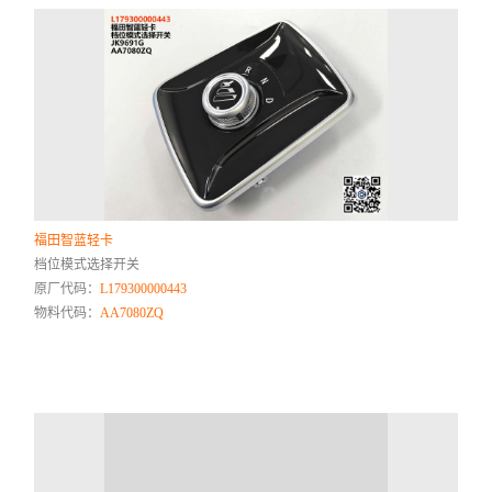
福田智蓝轻卡
档位模式选择开关
原厂代码：
L179300000443
物料代码：
AA7080ZQ