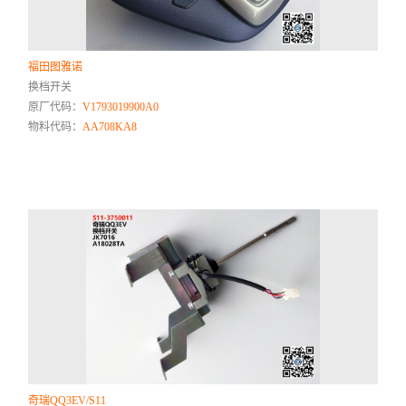
福田图雅诺
换档开关
原厂代码：
V1793019900A0
物料代码：
AA708KA8
奇瑞QQ3EV/S11