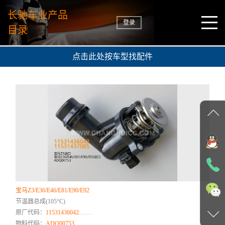
长驰车业产品
登录
目录
点击此处按车型找配件
宝马Z3/E36/E46/E81/E90/E92
节温器总成(105°C)
原厂代码：
11531436042……
物料代码：
ADQ00753