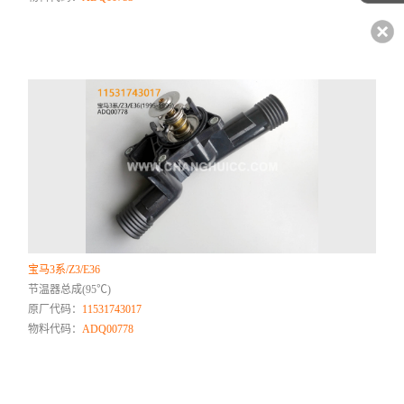
宝马3系/Z3/E36
节温器总成(95℃)
原厂代码：
11531743017
物料代码：
ADQ00778