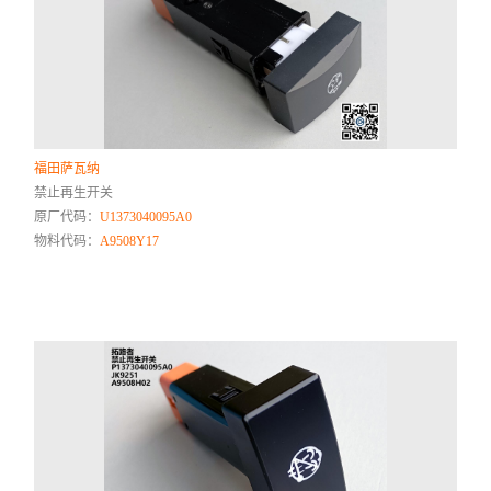
福田萨瓦纳
禁止再生开关
原厂代码：
U1373040095A0
物料代码：
A9508Y17