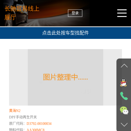
长驰贸易线上
登录
展厅
点击此处按车型找配件
黄海N2
DPF手动再生开关
原厂代码：
D3792-00100034
物料代码：
AA308MC8