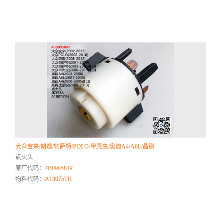
大众宝来/朗逸/帕萨特/POLO/甲壳虫/奥迪A4/A6L/晶锐
点火头
原厂代码：
4B0905849
物料代码：
A18075TH