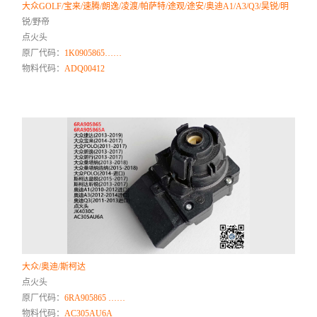
大众GOLF/宝来/速腾/朗逸/凌渡/帕萨特/途观/途安/奥迪A1/A3/Q3/昊锐/明
锐/野帝
点火头
原厂代码：
1K0905865……
物料代码：
ADQ00412
大众/奥迪/斯柯达
点火头
原厂代码：
6RA905865 ……
物料代码：
AC305AU6A