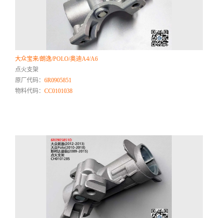
大众宝来/朗逸/POLO/奥迪A4/A6
点火支架
原厂代码：
6R0905851
物料代码：
CC0101038