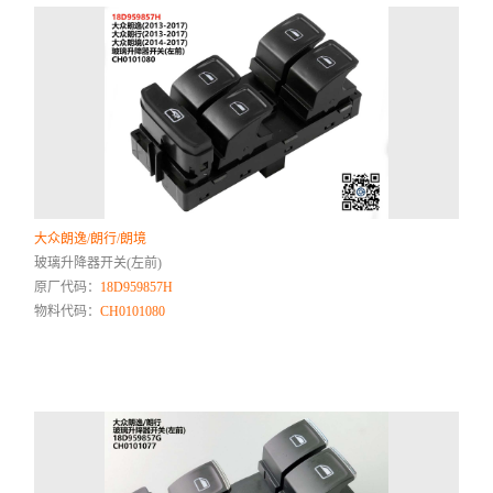
大众朗逸/朗行/朗境
玻璃升降器开关(左前)
原厂代码：
18D959857H
物料代码：
CH0101080