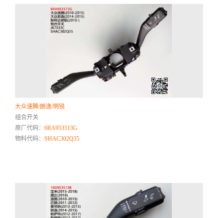
大众速腾/朗逸/明锐
组合开关
原厂代码：
6RA953513G
物料代码：
SHAC302Q35