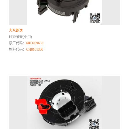
大众朗逸
时钟弹簧(小口)
原厂代码：
6RD959653
物料代码：
CH0101300