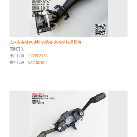
大众宝来/捷达/速腾/迈腾/朗逸/帕萨特/桑塔纳
雨刮开关
原厂代码：
18G953513B
物料代码：
SAC307RC4