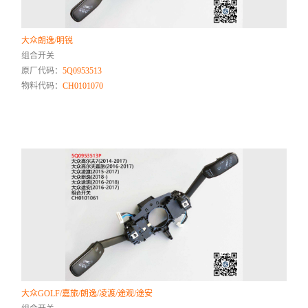
大众朗逸/明锐
组合开关
原厂代码：
5Q0953513
物料代码：
CH0101070
大众GOLF/嘉旅/朗逸/凌渡/途观/途安