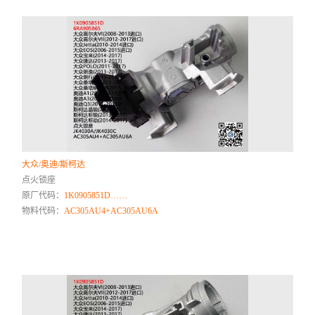
大众/奥迪/斯柯达
点火锁座
原厂代码：
1K0905851D……
物料代码：
AC305AU4+AC305AU6A