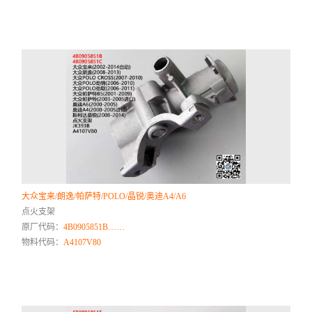
大众宝来/朗逸/帕萨特/POLO/晶锐/奥迪A4/A6
点火支架
原厂代码：
4B0905851B……
物料代码：
A4107V80