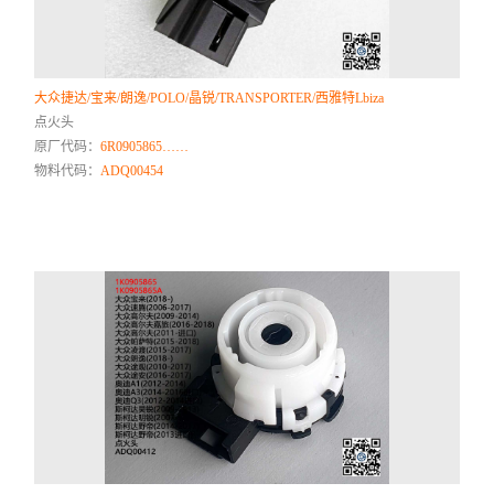
大众捷达/宝来/朗逸/POLO/晶锐/TRANSPORTER/西雅特Lbiza
点火头
原厂代码：
6R0905865……
物料代码：
ADQ00454