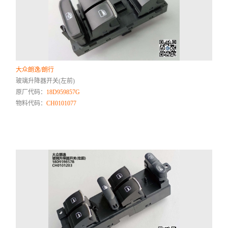
大众朗逸/朗行
玻璃升降器开关(左前)
原厂代码：
18D959857G
物料代码：
CH0101077