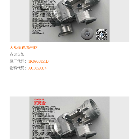
大众/奥迪/斯柯达
点火支架
原厂代码：
1K0905851D
物料代码：
AC305AU4