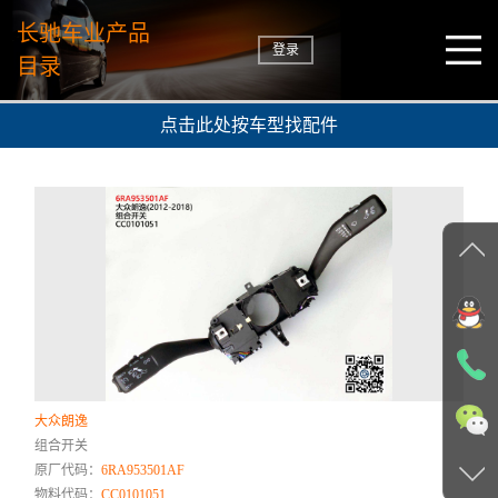
长驰车业产品
登录
目录
点击此处按车型找配件
大众朗逸
组合开关
原厂代码：
6RA953501AF
物料代码：
CC0101051