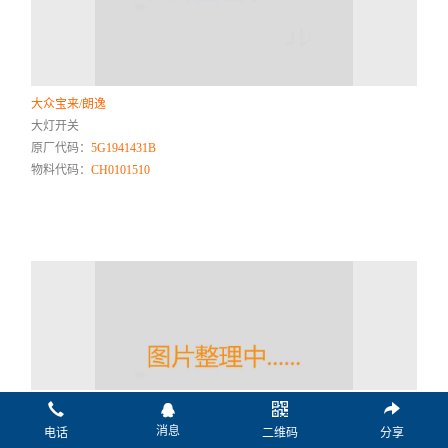
大众宝来/朗逸
大灯开关
原厂代码：
5G1941431B
物料代码：
CH0101510
消息
电话
二维码
分享