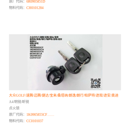
原厂代码：
6R0905851D
物料代码：
CH0101284
大众GOLF/速腾/迈腾/捷达/宝来/桑塔纳/朗逸/朗行/帕萨特/途观/途安/奥迪
A4/明锐/昕锐
点火锁
原厂代码：
1K0905855CF……
物料代码：
CC0101037