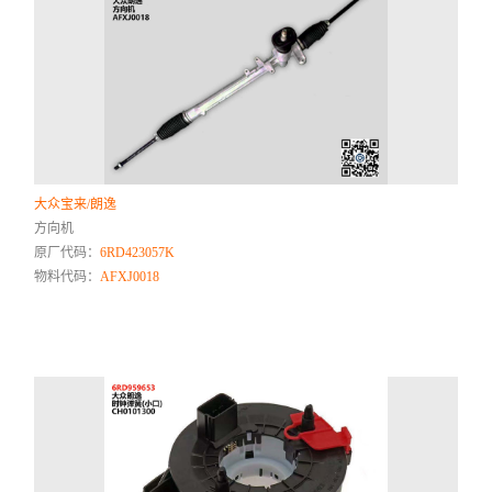
大众宝来/朗逸
方向机
原厂代码：
6RD423057K
物料代码：
AFXJ0018