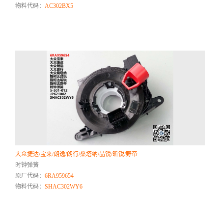
物料代码：
AC302BX5
大众捷达/宝来/朗逸/朗行/桑塔纳/晶锐/昕锐/野帝
时钟弹簧
原厂代码：
6RA959654
物料代码：
SHAC302WY6