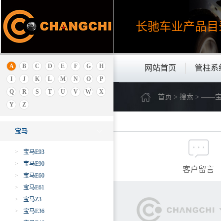
安凯
埃安
长驰车业产品
目
B
北京
保时捷
A
B
C
D
E
F
G
H
网站首页
管柱系
别克
I
J
K
L
M
N
O
P
本田
Q
R
S
T
U
V
W
X
首页 > 搜索 > ——宝
宝骏
Y
Z
宝马
宝马
>
宝马E93
>
宝马E90
客户留言
>
宝马E60
>
宝马E61
>
宝马Z3
>
宝马E36