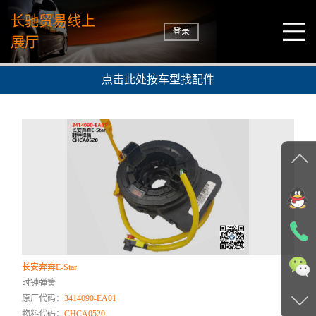
长驰贸易线上
登录
展厅
点击此处按车型找配件
长安奔奔E-Star
时钟弹簧
原厂代码：
3414090-EA01
物料代码：
CHCA0520