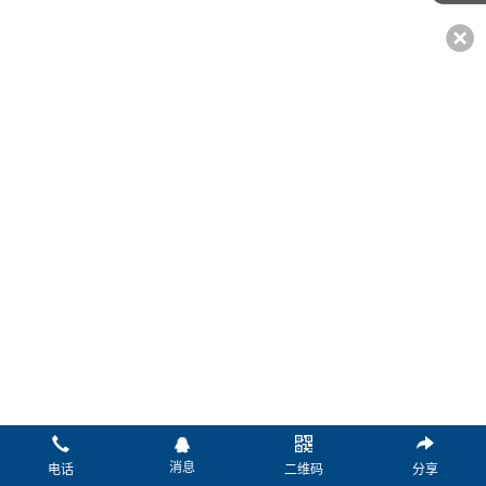
*姓名：
*电话：
传真：
微信：
Q Q：
邮箱：
*留言：
消息
电话
二维码
分享