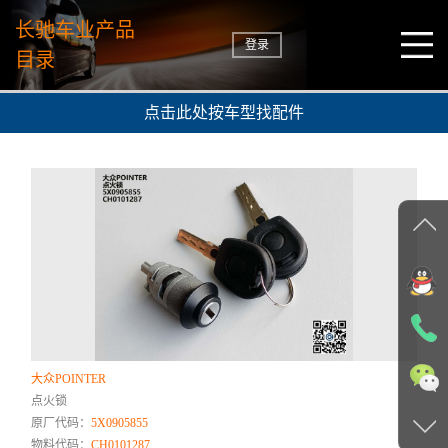
长驰车业产品
登录
目录
点击此处按车型找配件
大众POINTER
点火锁
原厂代码：
5X0905855
物料代码：
CH0101287