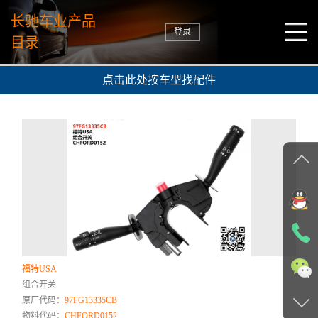
长驰车业产品
登录
目录
点击此处按车型找配件
福特USA
组合开关
原厂代码：
97FG13335CB
物料代码：
CHFORD0152