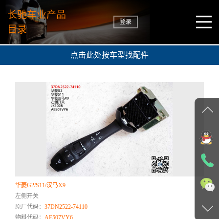
长驰车业产品
登录
目录
点击此处按车型找配件
华菱G2/S11/汉马X9
左侧开关
原厂代码：
37DN2522-74110
物料代码：
AE507VY6