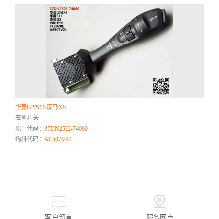
华菱G2/S11/汉马X9
右侧开关
原厂代码：
37DN2522-74060
物料代码：
AE507VZ4
客户留言
服务网点