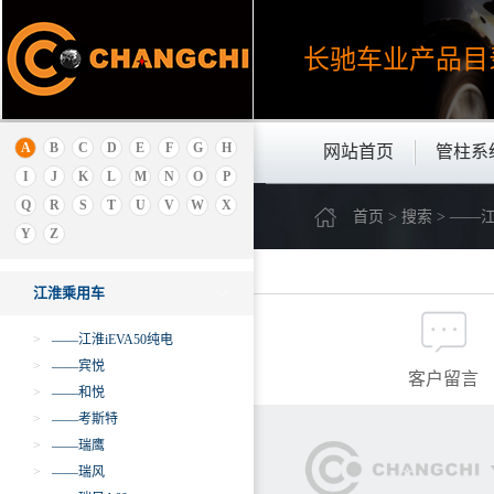
吉利
极狐ARCFOX
长驰车业产品
目
金杯
金龙
金旅
解放
A
B
C
D
E
F
G
H
网站首页
管柱系
江西五十铃
I
J
K
L
M
N
O
P
江铃乘用车
Q
R
S
T
U
V
W
X
首页 > 搜索 > ——
江淮商用车
Y
Z
江淮乘用车
江淮乘用车
>
——江淮iEVA50纯电
>
——宾悦
客户留言
>
——和悦
>
——考斯特
>
——瑞鹰
>
——瑞风