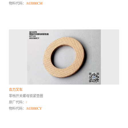
物料代码：
A03080CM
合力叉车
零档开关螺母锁紧垫圈
原厂代码：
/
物料代码：
A03080CY