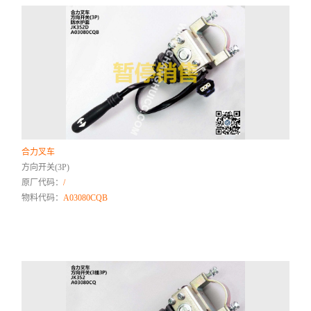
合力叉车
方向开关(3P)
原厂代码：
/
物料代码：
A03080CQB