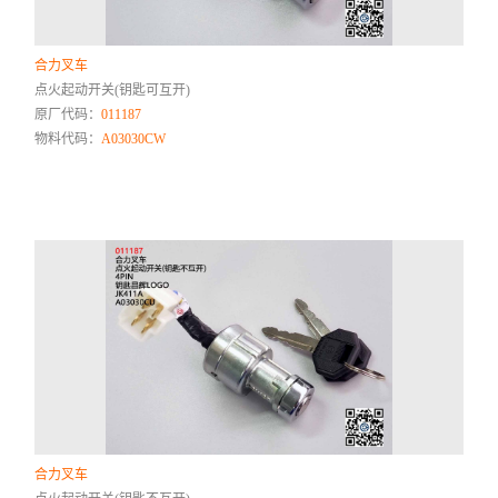
合力叉车
点火起动开关(钥匙可互开)
原厂代码：
011187
物料代码：
A03030CW
合力叉车