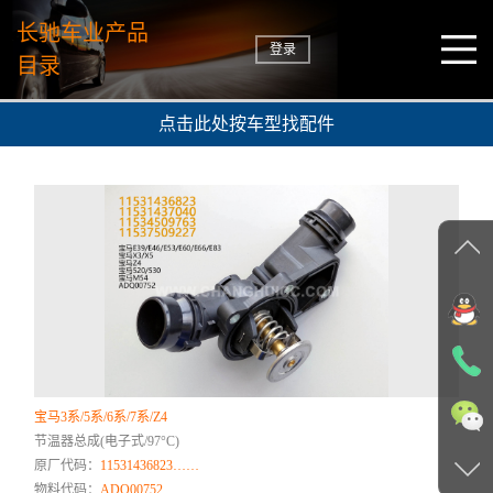
长驰车业产品
登录
目录
点击此处按车型找配件
宝马3系/5系/6系/7系/Z4
节温器总成(电子式/97°C)
原厂代码：
11531436823……
物料代码：
ADQ00752