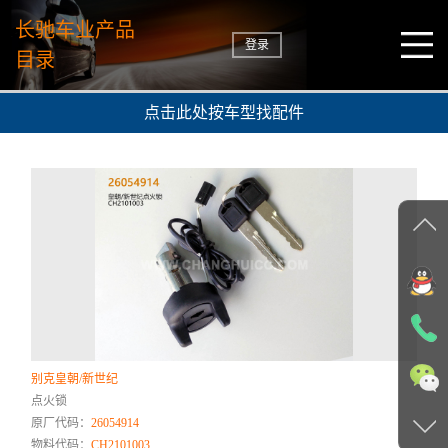
长驰车业产品
登录
目录
点击此处按车型找配件
别克皇朝/新世纪
点火锁
原厂代码：
26054914
物料代码：
CH2101003