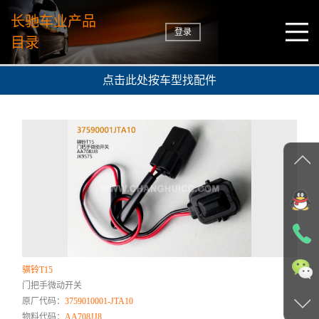
长驰车业产品
登录
目录
点击此处按车型找配件
骐铃T15
门把手微动开关
原厂代码：
3759010001-JTA10
物料代码：
AA708JJ8