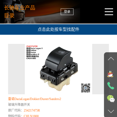
长驰车业产品
登录
目录
点击此处按车型找配件
雷诺DaciaLogan/Dokker/Duster/Sandero2
玻璃升降器开关
原厂代码：
254217475R
物料代码：
CHLN1800