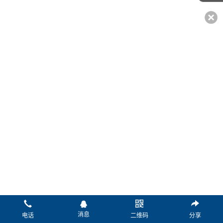
*姓名：
*电话：
传真：
微信：
Q Q：
邮箱：
*留言：
消息
电话
二维码
分享