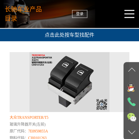
长驰车业产品
登录
目录
点击此处按车型找配件
大众TRANSPORTER/T5
玻璃升降器开关(左前)
原厂代码：
7E0959855A
物料代码：
CH0101263