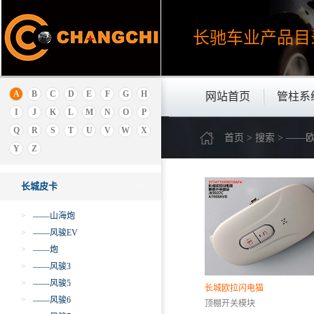
比速
比亚迪
长驰车业产品
目
标致.雪铁龙
北京重卡
C
A
B
C
D
E
F
G
H
网站首页
管柱系
长江EV
I
J
K
L
M
N
O
P
长安
Q
R
S
T
U
V
W
X
首页 > 搜索 > —
昌河
Y
Z
长城
长城皮卡
>
——山海炮
>
——风骏EV
>
——炮
>
——风骏3
>
——风骏5
长城欧拉闪电猫
>
——风骏6
顶棚开关模块