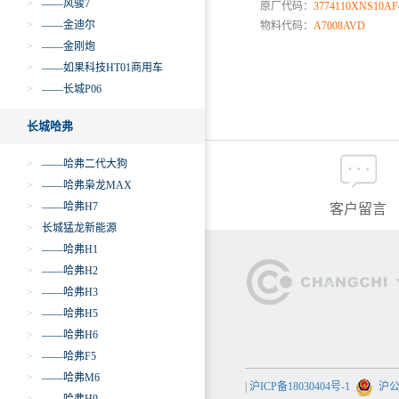
>
——风骏7
原厂代码：
3774110XNS10AF
>
——金迪尔
物料代码：
A7008AVD
>
——金刚炮
>
——如果科技HT01商用车
>
——长城P06
长城哈弗
>
——哈弗二代大狗
>
——哈弗枭龙MAX
>
——哈弗H7
客户留言
>
长城猛龙新能源
>
——哈弗H1
>
——哈弗H2
>
——哈弗H3
>
——哈弗H5
>
——哈弗H6
>
——哈弗F5
>
——哈弗M6
|
沪ICP备18030404号-1
沪公网