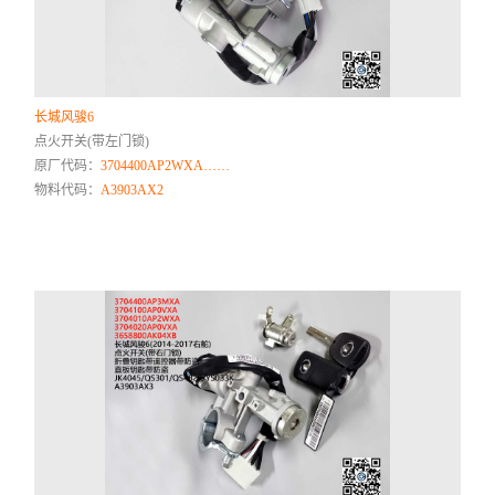
长城风骏6
点火开关(带左门锁)
原厂代码：
3704400AP2WXA……
物料代码：
A3903AX2