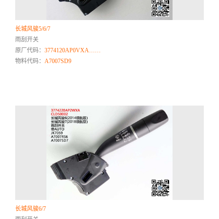
长城风骏5/6/7
雨刮开关
原厂代码：
3774120AP0VXA……
物料代码：
A7007SD9
长城风骏6/7