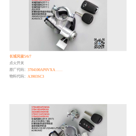
长城风骏5/6/7
点火开关
原厂代码：
3704100AP0VXA……
物料代码：
A3903SC3