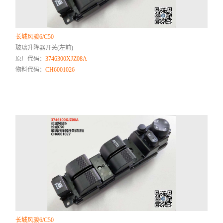
长城风骏6/C50
玻璃升降器开关(左前)
原厂代码：
3746300XJZ08A
物料代码：
CH6001026
长城风骏6/C50