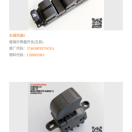
长城风骏6
玻璃升降器开关(左前)
原厂代码：
3746300XP2WXA
物料代码：
CH6001003