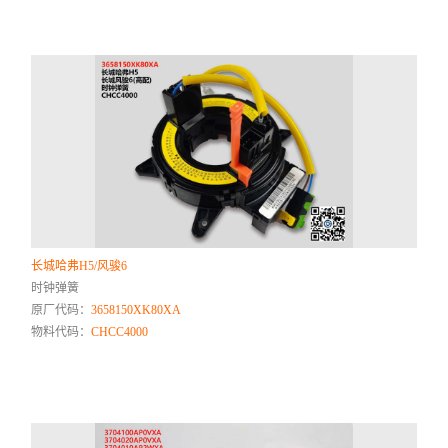
长城哈弗H5/风骏6
时钟弹簧
原厂代码：
3658150XK80XA
物料代码：
CHCC4000