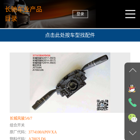
长驰车业产品
登录
目录
点击此处按车型找配件
长城风骏5/6/7
组合开关
原厂代码：
3774100AP0VXA
物料代码：
A7002LD6