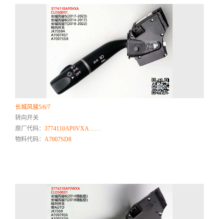
长城风骏5/6/7
转向开关
原厂代码：
3774110AP0VXA……
物料代码：
A7007SD8