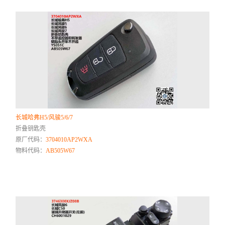
长城哈弗H5/风骏5/6/7
折叠钥匙壳
原厂代码：
3704010AP2WXA
物料代码：
AB505W67