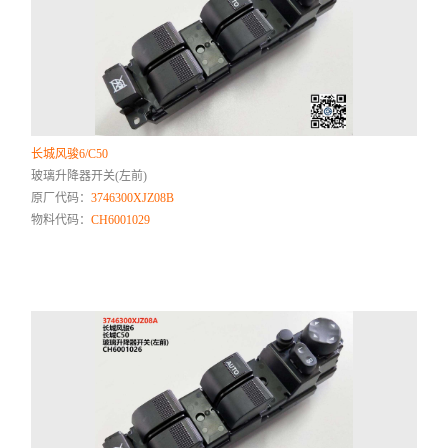
长城风骏6/C50
玻璃升降器开关(左前)
原厂代码：
3746300XJZ08B
物料代码：
CH6001029