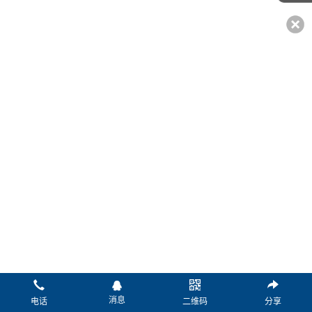
*姓名：
*电话：
传真：
微信：
Q Q：
邮箱：
*留言：
消息
电话
二维码
分享