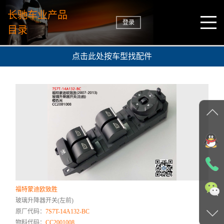
长驰车业产品
登录
目录
点击此处按车型找配件
福特蒙迪欧致胜
玻璃升降器开关(左前)
原厂代码：
7S7T-14A132-BC
物料代码：
CC2001008