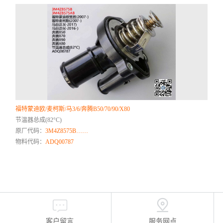
福特蒙迪欧/麦柯斯/马3/6/奔腾B50/70/90/X80
节温器总成(82°C)
原厂代码：
3M4Z8575B……
物料代码：
ADQ00787
客户留言
服务网点