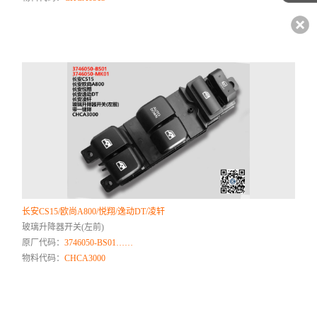
长安CS15/欧尚A800/悦翔/逸动DT/凌轩
玻璃升降器开关(左前)
原厂代码：
3746050-BS01……
物料代码：
CHCA3000