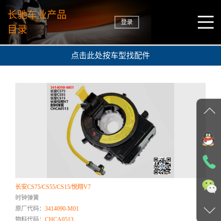
长驰车业产品
登录
目录
点击此处按车型找配件
长安CS75/CS55/CS15/悦翔V7
时钟弹簧
原厂代码：
3414090-M01
物料代码：
CHCA0513