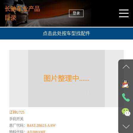
长驰车业产品
登录
目录
点击此处按车型找配件
江铃U725
手刹开关
原厂代码：
R4AT-2B623-AAW
物料代码：
AD308AME