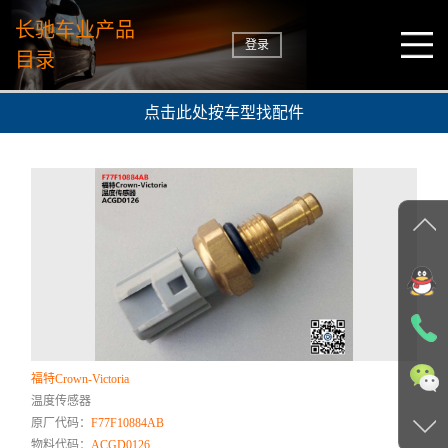
长驰车业产品
登录
目录
点击此处按车型找配件
福特Crown-Victoria
温度传感器
原厂代码：
F77F10884AB
物料代码：
ACGD0126