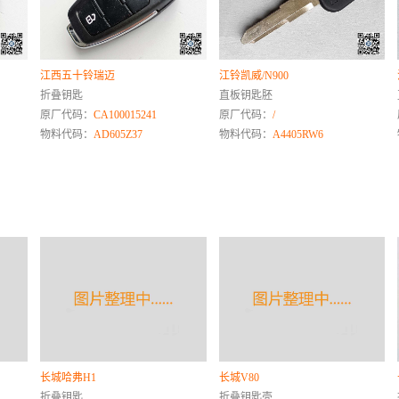
江西五十铃瑞迈
江铃凯威/N900
折叠钥匙
直板钥匙胚
原厂代码：
CA100015241
原厂代码：
/
物料代码：
AD605Z37
物料代码：
A4405RW6
长城哈弗H1
长城V80
折叠钥匙
折叠钥匙壳