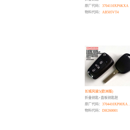
J
原厂代码：
3704110XP6KXA
吉利
物料代码：
AB505VT4
极狐ARCFOX
金杯
金龙
金旅
解放
江西五十铃
江铃乘用车
江淮商用车
江淮乘用车
江铃商用车
长城风骏5(欧洲版)
K
折叠钥匙+直板钥匙胚
卡特彼勒
原厂代码：
3704410XP00X
凯迪拉克
物料代码：
DH260001
L
联合卡车