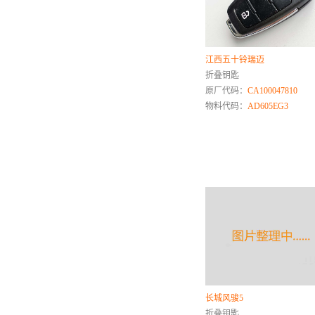
G
国机智骏
H
江西五十铃瑞迈
汉腾
折叠钥匙
原厂代码：
CA100047810
红旗
物料代码：
AD605EG3
合力
杭叉
幻速
海马
华泰
华菱
黄海
红岩
恒天
红塔
I
长城风骏5
折叠钥匙