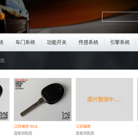
录
统
车门系统
功能开关
传感系统
引擎系统
钥匙
江铃域虎7RDE
江铃福顺
直板钥匙胚
直板钥匙胚