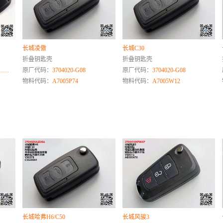
长城凌傲
长城C30
折叠钥匙壳
折叠钥匙壳
A……
原厂代码：
3704020-G08
原厂代码：
3704020-G08
物料代码：
A7005P74
物料代码：
A7005W12
长城哈弗H6/C50
长城风骏3