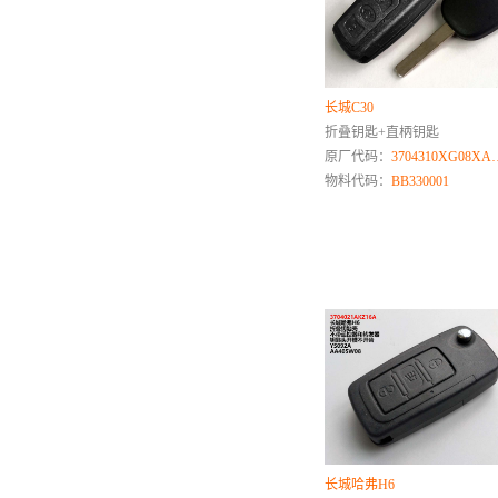
P
Q
奇瑞
长城C30
起亚
折叠钥匙+直柄钥匙
庆铃
原厂代码：
3704310XG08X
骐铃
物料代码：
BB330001
R
日产
荣威
日野
S
山推
三一重工
森雅
陕汽
长城哈弗H6
斯柯达