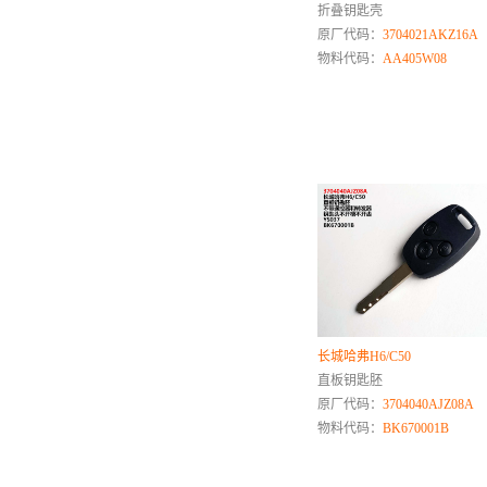
折叠钥匙壳
速达
原厂代码：
3704021AKZ16A
思皓
物料代码：
AA405W08
深蓝
三菱
T
天津一汽
U
V
W
沃尔沃
长城哈弗H6/C50
五菱
直板钥匙胚
蔚来
原厂代码：
3704040AJZ08A
威旺
物料代码：
BK670001B
五十铃
X