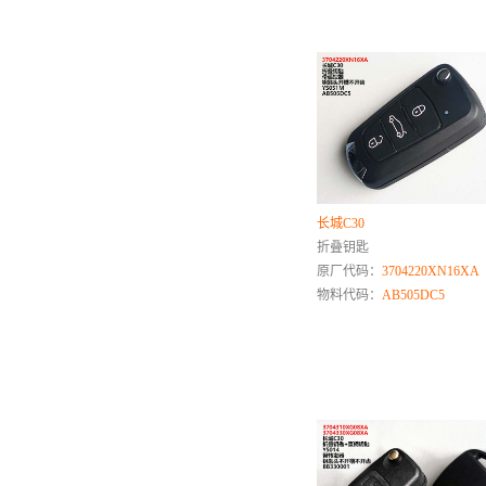
路虎
柳工
雷诺
铃木
陆风
理想
凌河
零跑
长城C30
折叠钥匙
M
原厂代码：
3704220XN16XA
马自达
物料代码：
AB505DC5
名爵
N
O
欧朗
欧宝