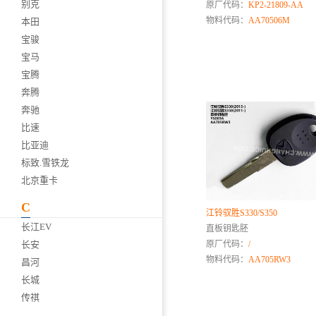
别克
原厂代码：
KP2-21809-AA
物料代码：
AA70506M
本田
宝骏
宝马
宝腾
奔腾
奔驰
比速
比亚迪
标致.雪铁龙
北京重卡
C
江铃驭胜S330/S350
长江EV
直板钥匙胚
长安
原厂代码：
/
物料代码：
AA705RW3
昌河
长城
传祺