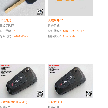
江铃威龙
长城哈弗H5
直板钥匙胚
折叠钥匙
原厂代码：
/
原厂代码：
3704102XKM51A
物料代码：
A6905RW5
物料代码：
AB505047
长城金刚炮/P06(右舵)
长城炮(右舵)
折叠钥匙
折叠钥匙